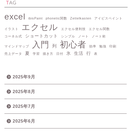
TAG
excel
ibisPaint
phonetic関数
Zettelkasten
アイビスペイント
エクセル
イラスト
エクセル便利技
エクセル関数
ショートカット
コーネル式
シンプル
ノート
ノート術
初心者
入門
列
マインドマップ
効率
勉強
印刷
夏
氷
生活
行
売上データ
学習
描き方
日付
表
2025年9月
2025年8月
2025年7月
2025年6月