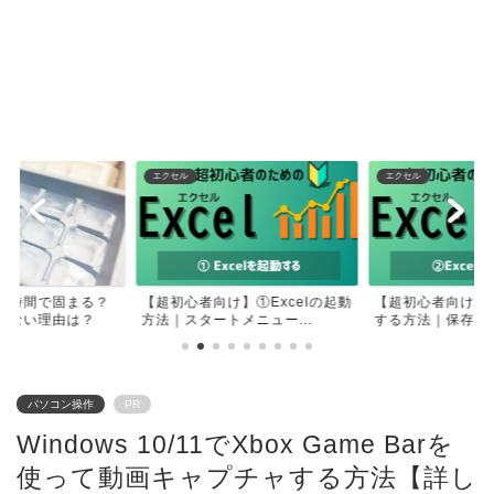
エクセル
エクセル
何時間で固まる？
【超初心者向け】①Excelの起動
【超初心者向け】②
きない理由は？
方法｜スタートメニュー...
する方法｜保存せず
パソコン操作
PR
Windows 10/11でXbox Game Barを
使って動画キャプチャする方法【詳し