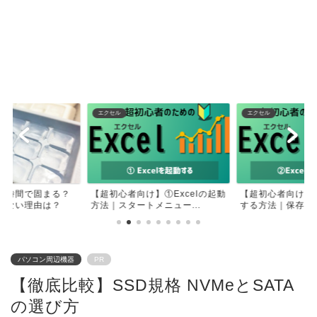
エクセル
エクセル
何時間で固まる？
【超初心者向け】①Excelの起動
【超初心者向け】②
きない理由は？
方法｜スタートメニュー...
する方法｜保存せず
パソコン周辺機器
PR
【徹底比較】SSD規格 NVMeとSATA
の選び方