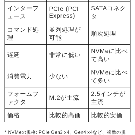
インターフ
SATAコネク
PCIe (PCI
Express)
ェース
タ
コマンド処
並列処理が
順次処理
理
可能
NVMeに比べ
遅延
非常に低い
て高い
NVMeに比べ
消費電力
少ない
て多い
フォームフ
2.5インチが
M.2が主流
ァクタ
主流
価格
比較的高価
比較的安価
* NVMeの規格: PCIe Gen3 x4、Gen4 x4など、複数の規