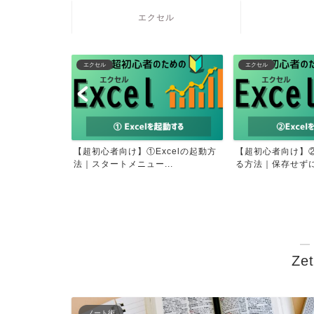
エクセル
エクセル
エクセル
で固まる？氷が
【超初心者向け】①Excelの起動方
【超初心者向け】②
は？
法｜スタートメニュー...
る方法｜保存せずに終
―
Zet
ノート術