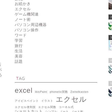
お絵かき
エクセル
ゲーム機関連
2
ノート術
パソコン周辺機器
パソコン操作
ワード
3
学習
旅行
生活
美容
4
話題
活
ペ
ろ
TAG
5
excel
ibisPaint
phonetic関数
Zettelkasten
エクセル
アイビスペイント
イラスト
エクセル便利技
エクセル関数
コーネル式
ショートカット
シンプル
ノート
ノート術