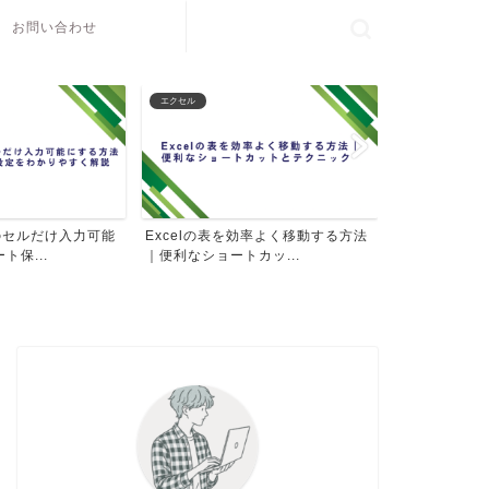
お問い合わせ
エクセル
パソコン操作
定のセルだけ入力可能
Excelの表を効率よく移動する方法
パソコンのD
ト保...
｜便利なショートカッ...
イコンを見やす