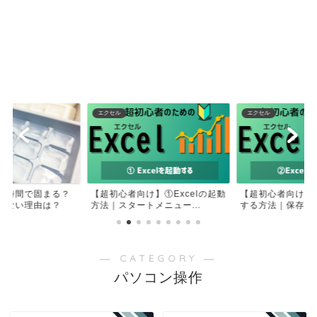
エクセル
エクセル
何時間で固まる？
【超初心者向け】①Excelの起動
【超初心者向け】②
きない理由は？
方法｜スタートメニュー...
する方法｜保存せず
― CATEGORY ―
パソコン操作