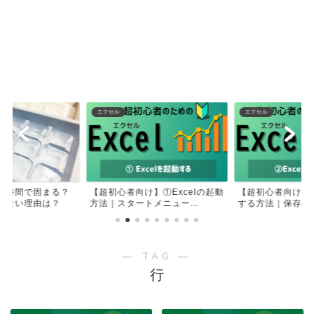
エクセル
エクセル
何時間で固まる？
【超初心者向け】①Excelの起動
【超初心者向け】②
きない理由は？
方法｜スタートメニュー...
する方法｜保存せず
― TAG ―
行