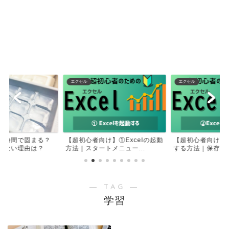
エクセル
エクセル
何時間で固まる？
【超初心者向け】①Excelの起動
【超初心者向け】②
きない理由は？
方法｜スタートメニュー...
する方法｜保存せず
― TAG ―
学習