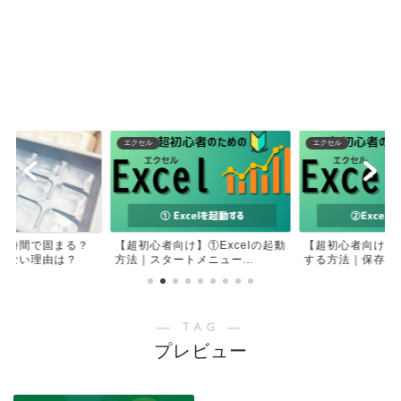
エクセル
エクセル
何時間で固まる？
【超初心者向け】①Excelの起動
【超初心者向け】②
きない理由は？
方法｜スタートメニュー...
する方法｜保存せず
― TAG ―
プレビュー