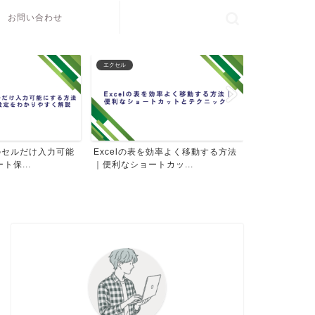
お問い合わせ
パソコン操作
パソコン周辺機器
効率よく移動する方法
パソコンのDPI設定方法｜文字やア
【徹底比較】S
カッ...
イコンを見やすく調整す...
SATA の選び