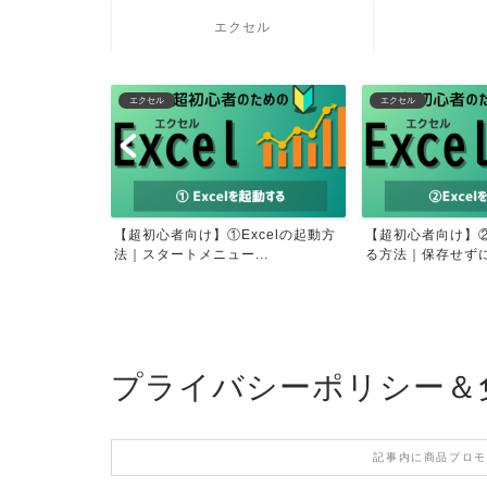
エクセル
エクセル
パソコン操作
celの起動方
【超初心者向け】②Excelを終了す
Windows 10/11で
..
る方法｜保存せずに終...
を...
プライバシーポリシー＆
記事内に商品プロモ