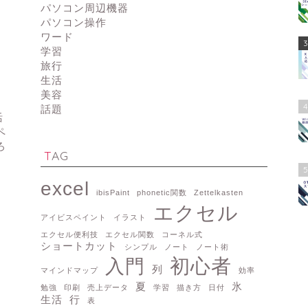
パソコン周辺機器
パソコン操作
ワード
3
学習
旅行
生活
美容
4
話題
活
ペ
ろ
TAG
5
excel
ibisPaint
phonetic関数
Zettelkasten
エクセル
アイビスペイント
イラスト
エクセル便利技
エクセル関数
コーネル式
ショートカット
シンプル
ノート
ノート術
初心者
入門
列
マインドマップ
効率
夏
氷
勉強
印刷
売上データ
学習
描き方
日付
生活
行
表