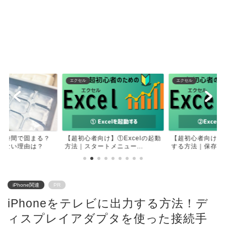
エクセル
エクセル
何時間で固まる？
【超初心者向け】①Excelの起動
【超初心者向け】②
きない理由は？
方法｜スタートメニュー...
する方法｜保存せず
iPhone関連
PR
iPhoneをテレビに出力する方法！デ
ィスプレイアダプタを使った接続手