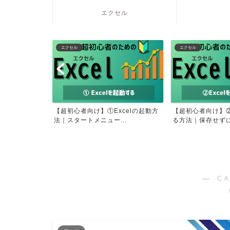
エクセル
エクセル
エクセル
で固まる？氷が
【超初心者向け】①Excelの起動方
【超初心者向け】②
は？
法｜スタートメニュー...
る方法｜保存せずに終
― C