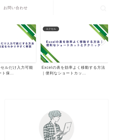
お問い合わせ
エクセル
パソコン操作
定のセルだけ入力可能
Excelの表を効率よく移動する方法
パソコンのD
ト保...
｜便利なショートカッ...
イコンを見やす