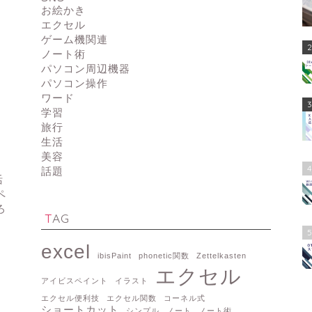
お絵かき
エクセル
ゲーム機関連
2
ノート術
パソコン周辺機器
パソコン操作
ワード
3
学習
旅行
生活
美容
4
話題
活
ペ
ろ
TAG
5
excel
ibisPaint
phonetic関数
Zettelkasten
エクセル
アイビスペイント
イラスト
エクセル便利技
エクセル関数
コーネル式
ショートカット
シンプル
ノート
ノート術