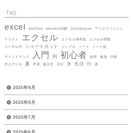
TAG
excel
ibisPaint
phonetic関数
Zettelkasten
アイビスペイント
エクセル
イラスト
エクセル便利技
エクセル関数
ショートカット
コーネル式
シンプル
ノート
ノート術
初心者
入門
列
マインドマップ
効率
勉強
印刷
夏
氷
生活
行
売上データ
学習
描き方
日付
表
2025年9月
2025年8月
2025年7月
2025年6月