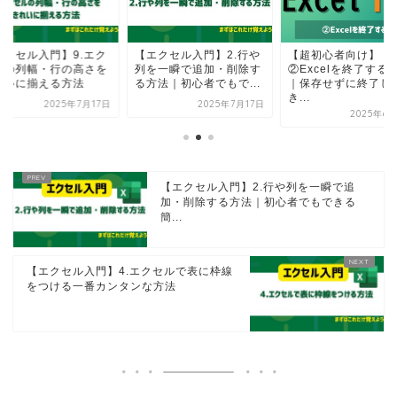
エクセル入門】9.エク
【エクセル入門】2.行や
【超初心者向け】
ルの列幅・行の高さを
列を一瞬で追加・削除す
②Excelを終了する
れいに揃える方法
る方法｜初心者でもで...
｜保存せずに終了し
き...
2025年7月17日
2025年7月17日
2025年6
【エクセル入門】2.行や列を一瞬で追
加・削除する方法｜初心者でもできる
簡...
【エクセル入門】4.エクセルで表に枠線
をつける一番カンタンな方法