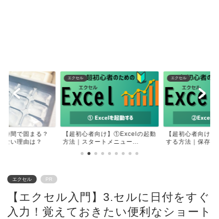
エクセル
エクセル
何時間で固まる？
【超初心者向け】①Excelの起動
【超初心者向け】②
きない理由は？
方法｜スタートメニュー...
する方法｜保存せず
エクセル
PR
【エクセル入門】3.セルに日付をすぐ
入力！覚えておきたい便利なショート