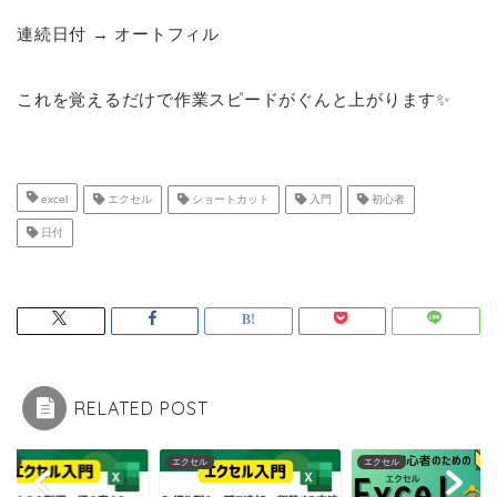
連続日付 → オートフィル
これを覚えるだけで作業スピードがぐんと上がります✨
excel
エクセル
ショートカット
入門
初心者
日付
RELATED POST
セル
エクセル
エクセル